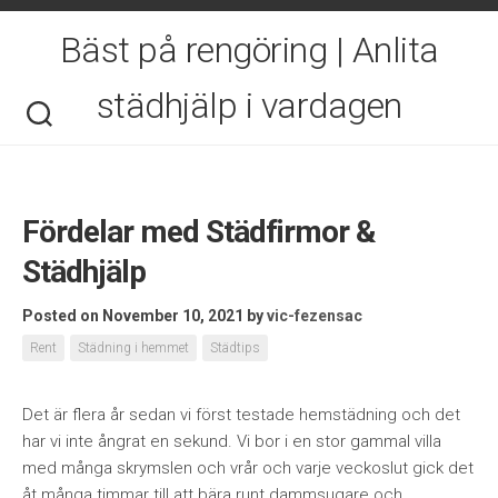
Skip
to
Bäst på rengöring | Anlita
content
städhjälp i vardagen
Fördelar med Städfirmor &
Städhjälp
Posted on November 10, 2021
by
vic-fezensac
Rent
Städning i hemmet
Städtips
Det är flera år sedan vi först testade hemstädning och det
har vi inte ångrat en sekund. Vi bor i en stor gammal villa
med många skrymslen och vrår och varje veckoslut gick det
åt många timmar till att bära runt dammsugare och