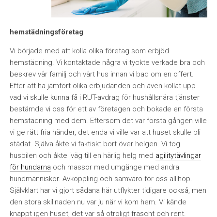
hemstädningsföretag
Vi började med att kolla olika företag som erbjöd
hemstädning. Vi kontaktade några vi tyckte verkade bra och
beskrev vår familj och vårt hus innan vi bad om en offert.
Efter att ha jämfört olika erbjudanden och även kollat upp
vad vi skulle kunna få i RUT-avdrag för hushållsnära tjänster
bestämde vi oss för ett av företagen och bokade en första
hemstädning med dem. Eftersom det var första gången ville
vi ge rätt fria händer, det enda vi ville var att huset skulle bli
städat. Själva åkte vi faktiskt bort över helgen. Vi tog
husbilen och åkte iväg till en härlig helg med
agilitytävlingar
för hundarna
och massor med umgänge med andra
hundmänniskor. Avkoppling och samvaro för oss allihop.
Självklart har vi gjort sådana här utflykter tidigare också, men
den stora skillnaden nu var ju när vi kom hem. Vi kände
knappt igen huset, det var så otroligt fräscht och rent.