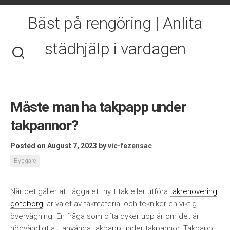
Skip
to
Bäst på rengöring | Anlita
content
städhjälp i vardagen
Måste man ha takpapp under
takpannor?
Posted on August 7, 2023
by
vic-fezensac
Byggare
När det gäller att lägga ett nytt tak eller utföra
takrenovering
göteborg
, är valet av takmaterial och tekniker en viktig
övervägning. En fråga som ofta dyker upp är om det är
nödvändigt att använda takpapp under takpannor. Takpapp,