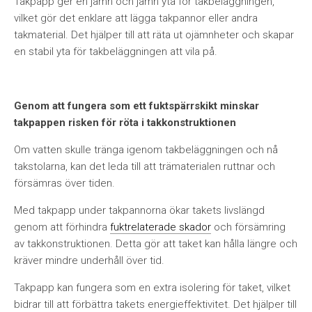
Takpapp ger en jämn och jämn yta för takbeläggningen,
vilket gör det enklare att lägga takpannor eller andra
takmaterial. Det hjälper till att räta ut ojämnheter och skapar
en stabil yta för takbeläggningen att vila på.
Genom att fungera som ett fuktspärrskikt minskar
takpappen risken för röta i takkonstruktionen
Om vatten skulle tränga igenom takbeläggningen och nå
takstolarna, kan det leda till att trämaterialen ruttnar och
försämras över tiden.
Med takpapp under takpannorna ökar takets livslängd
genom att förhindra
fuktrelaterade skador
och försämring
av takkonstruktionen. Detta gör att taket kan hålla längre och
kräver mindre underhåll över tid.
Takpapp kan fungera som en extra isolering för taket, vilket
bidrar till att förbättra takets energieffektivitet. Det hjälper till