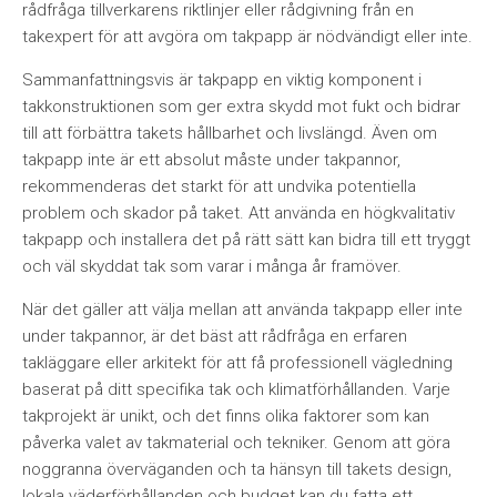
rådfråga tillverkarens riktlinjer eller rådgivning från en
takexpert för att avgöra om takpapp är nödvändigt eller inte.
Sammanfattningsvis är takpapp en viktig komponent i
takkonstruktionen som ger extra skydd mot fukt och bidrar
till att förbättra takets hållbarhet och livslängd. Även om
takpapp inte är ett absolut måste under takpannor,
rekommenderas det starkt för att undvika potentiella
problem och skador på taket. Att använda en högkvalitativ
takpapp och installera det på rätt sätt kan bidra till ett tryggt
och väl skyddat tak som varar i många år framöver.
När det gäller att välja mellan att använda takpapp eller inte
under takpannor, är det bäst att rådfråga en erfaren
takläggare eller arkitekt för att få professionell vägledning
baserat på ditt specifika tak och klimatförhållanden. Varje
takprojekt är unikt, och det finns olika faktorer som kan
påverka valet av takmaterial och tekniker. Genom att göra
noggranna överväganden och ta hänsyn till takets design,
lokala väderförhållanden och budget kan du fatta ett