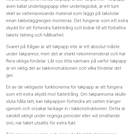
även kallat underlagspapp eller underlagsduk, är ett tunt
skikt av vattenavvisande material som läggs på takstolar
innan takbeläggningen monteras. Det fungerar som ett extra
skydd för att förhindra fuktintrång och bidrar till att förbättra
takets tätning och hållbarhet.
Svaret på frågan är att takpapp inte är ett absolut måste
under takpannor, men det är starkt rekommenderat och har
flera viktiga fördelar. Låt oss titta närmare på varför takpapp
är en viktig del av takkonstruktionen och vilka fördelar det
ger.
En av de viktigaste funktionerna för takpapp är att fungera
som ett extra skydd mot fuktintrång. Om takpannorna skulle
sluta hålla tätt, kan takpappen förhindra att vatten tränger
igenom och orsakar läckage in i takkonstruktionen. Detta är
särskilt viktigt under regniga perioder eller vid smältande
snö, när taket utsätts för extra fukt.