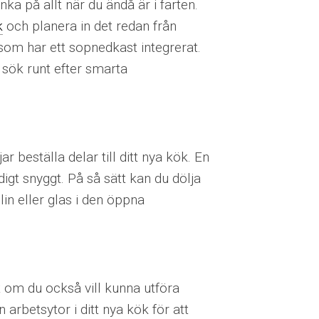
ka på allt när du ändå är i farten.
k
och planera in det redan från
som har ett sopnedkast integrerat.
 sök runt efter smarta
r beställa delar till ditt nya kök. En
igt snyggt. På så sätt kan du dölja
lin eller glas i den öppna
t om du också vill kunna utföra
n arbetsytor i ditt nya kök för att