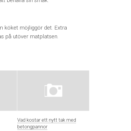
att behålla sin smak.
 köket möjliggör det. Extra
fas på utöver matplatsen.
Vad kostar ett nytt tak med
betongpannor