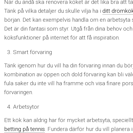
När du ändå ska renovera köket är det lika bra att tän
Tänk på vilka detaljer du skulle vilja ha i
ditt drömkö
början. Det kan exempelvis handla om en arbetsyta 
Det är din fantasi som styr. Utgå från dina behov och
köksfunktioner på internet för att få inspiration.
Smart förvaring
Tänk igenom hur du vill ha din förvaring innan du börja
kombination av öppen och dold förvaring kan bli väld
fula saker du inte vill ha framme och visa finare pors
förvaringen.
Arbetsytor
Ett kök kan aldrig har för mycket arbetsyta, speciell
betting på tennis
. Fundera därför hur du vill planera i