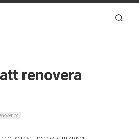
 att renovera
enovering
ävande och dyr process som kräver