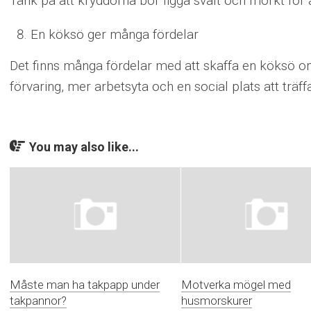
Tänk på att kryddorna bör ligga svalt och mörkt för 
En köksö ger många fördelar
Det finns många fördelar med att skaffa en köksö om
förvaring, mer arbetsyta och en social plats att träf
You may also like...
Måste man ha takpapp under
Motverka mögel med
takpannor?
husmorskurer