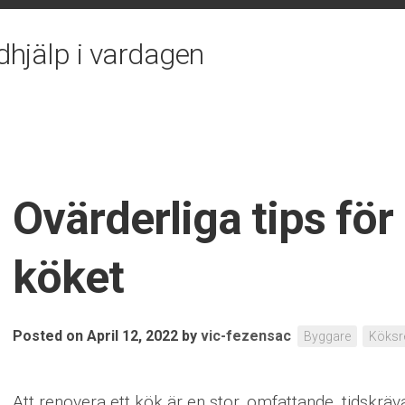
dhjälp i vardagen
Ovärderliga tips för
köket
Posted on April 12, 2022
by
vic-fezensac
Byggare
Köksr
Att renovera ett kök är en stor, omfattande, tidskr