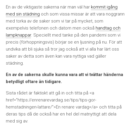
En av de viktigaste sakerna när man väl har
kommit igång
med sin städning
och som vissa missar är att vara noggrann
med torka av de saker som vi tar på mycket, som
exempelvis telefonen och datorn men också
handtag och
lampknappar
. Speciellt med tanke på den pandemi som vi
precis (förhoppningsvis) börjar se en ljusning på nu. För att
undvika att bli sjuka så tror jag också att vi alla har lärt oss
saker av detta som även kan vara nyttiga vad gäller
städning.
En av de sakerna skulle kunna vara att vi tvättar händerna
betydligt oftare än tidigare.
Sista rådet är faktiskt att gå in och titta på <a
href=”https://enrenarevardag.se/tips/tips-gor-
hemstadningen-lattare/”>En renare vardag</a> och titta på
deras tips då de också har en hel del matnyttigt att dela
med sig av.