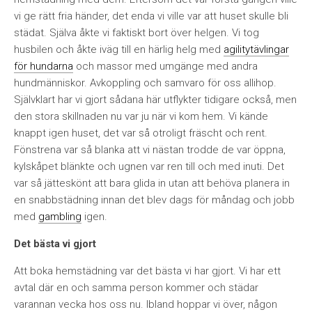
vi ge rätt fria händer, det enda vi ville var att huset skulle bli
städat. Själva åkte vi faktiskt bort över helgen. Vi tog
husbilen och åkte iväg till en härlig helg med
agilitytävlingar
för hundarna
och massor med umgänge med andra
hundmänniskor. Avkoppling och samvaro för oss allihop.
Självklart har vi gjort sådana här utflykter tidigare också, men
den stora skillnaden nu var ju när vi kom hem. Vi kände
knappt igen huset, det var så otroligt fräscht och rent.
Fönstrena var så blanka att vi nästan trodde de var öppna,
kylskåpet blänkte och ugnen var ren till och med inuti. Det
var så jätteskönt att bara glida in utan att behöva planera in
en snabbstädning innan det blev dags för måndag och jobb
med
gambling
igen.
Det bästa vi gjort
Att boka hemstädning var det bästa vi har gjort. Vi har ett
avtal där en och samma person kommer och städar
varannan vecka hos oss nu. Ibland hoppar vi över, någon