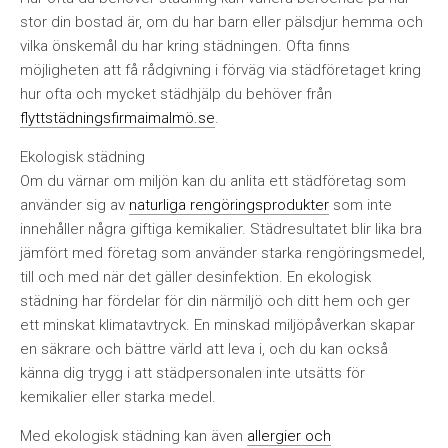
stor din bostad är, om du har barn eller pälsdjur hemma och
vilka önskemål du har kring städningen. Ofta finns
möjligheten att få rådgivning i förväg via städföretaget kring
hur ofta och mycket städhjälp du behöver från
flyttstädningsfirmaimalmö.se
.
Ekologisk städning
Om du värnar om miljön kan du anlita ett städföretag som
använder sig av
naturliga rengöringsprodukter
som inte
innehåller några giftiga kemikalier. Städresultatet blir lika bra
jämfört med företag som använder starka rengöringsmedel,
till och med när det gäller desinfektion. En ekologisk
städning har fördelar för din närmiljö och ditt hem och ger
ett minskat klimatavtryck. En minskad miljöpåverkan skapar
en säkrare och bättre värld att leva i, och du kan också
känna dig trygg i att städpersonalen inte utsätts för
kemikalier eller starka medel.
Med ekologisk städning kan även
allergier och