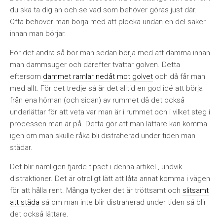
du ska ta dig an och se vad som behöver göras just där.
Ofta behöver man börja med att plocka undan en del saker
innan man börjar.
För det andra så bör man sedan börja med att damma innan
man dammsuger och därefter tvättar golven. Detta
eftersom
dammet ramlar nedåt mot golvet
och då får man
med allt. För det tredje så är det alltid en god idé att börja
från ena hörnan (och sidan) av rummet då det också
underlättar för att veta var man är i rummet och i vilket steg i
processen man är på. Detta gör att man lättare kan komma
igen om man skulle råka bli distraherad under tiden man
städar.
Det blir nämligen fjärde tipset i denna artikel , undvik
distraktioner. Det är otroligt lätt att låta annat komma i vägen
för att hålla rent. Många tycker det är tröttsamt och
slitsamt
att städa
så om man inte blir distraherad under tiden så blir
det också lättare.