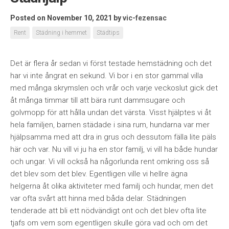
Posted on November 10, 2021
by
vic-fezensac
Rent
Städning i hemmet
Städtips
Det är flera år sedan vi först testade hemstädning och det
har vi inte ångrat en sekund. Vi bor i en stor gammal villa
med många skrymslen och vrår och varje veckoslut gick det
åt många timmar till att bära runt dammsugare och
golvmopp för att hålla undan det värsta. Visst hjälptes vi åt
hela familjen, barnen städade i sina rum, hundarna var mer
hjälpsamma med att dra in grus och dessutom fälla lite päls
här och var. Nu vill vi ju ha en stor familj, vi vill ha både hundar
och ungar. Vi vill också ha någorlunda rent omkring oss så
det blev som det blev. Egentligen ville vi hellre ägna
helgerna åt olika aktiviteter med familj och hundar, men det
var ofta svårt att hinna med båda delar. Städningen
tenderade att bli ett nödvändigt ont och det blev ofta lite
tjafs om vem som egentligen skulle göra vad och om det