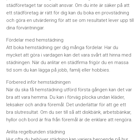
städföretaget tar socialt ansvar. Om du inte är säker på att
ett städföretag är rätt för dig kan du boka en provstädning
och göra en utvärdering för att se om resultatet lever upp till
dina förväntningar.
Fördelar med hemstädning
Att boka hemstädning ger dig många fördelar. Har du
mycket att göra i vardagen kan det vara svårt att hinna med
städningen. När du anlitar en städfirma frigör du en massa
tid som du kan lägga på jobb, familj eller hobbies.
Förbered inför hemstädningen
När du ska få hemstädning utförd första gången kan det var
bra att vara hemma. Du kan i förväg plocka undan kläder,
leksaker och andra föremål. Det underlättar för att ge ett
bra slutresultat. Om du ser till så att diskbänk, arbetsbänkar,
hyllor och bord är fria från föremål är de enklare att rengöra.
Anlita regelbunden städning
Hur ofta du behöver städning kan variera beroende på hur