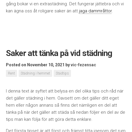
gång bokar vi en extrastädning. Det fungerar jättebra och vi
kan ägna oss åt roligare saker än att
jaga dammråttor
.
Saker att tänka på vid städning
Posted on November 10, 2021
by
vic-fezensac
Rent
Städning i hemmet
Städtips
I denna text är syftet att belysa en del olika tips och råd när
det gäller städning i hem. Oavsett om det gäller ditt eget
hem eller någon annans så finns det nämligen en del att
tänka på när det gäller att städa så nedan följer en del av de
tips man kan följa för att göra detta enklare.
Det första tipset är att först och främst titta igenom det rum