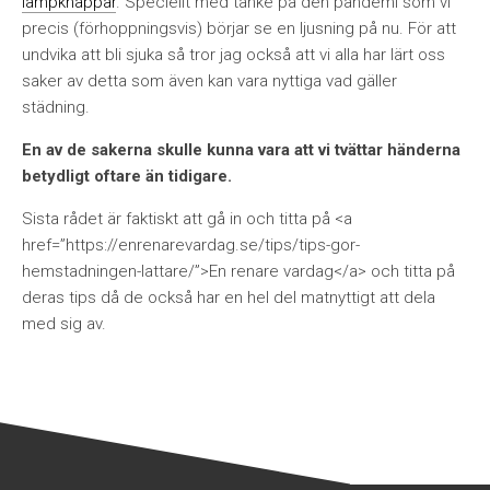
lampknappar
. Speciellt med tanke på den pandemi som vi
precis (förhoppningsvis) börjar se en ljusning på nu. För att
undvika att bli sjuka så tror jag också att vi alla har lärt oss
saker av detta som även kan vara nyttiga vad gäller
städning.
En av de sakerna skulle kunna vara att vi tvättar händerna
betydligt oftare än tidigare.
Sista rådet är faktiskt att gå in och titta på <a
href=”https://enrenarevardag.se/tips/tips-gor-
hemstadningen-lattare/”>En renare vardag</a> och titta på
deras tips då de också har en hel del matnyttigt att dela
med sig av.