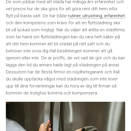
De som jobbar med att städa har många års erfarenhet och
vet precis hur de ska göra för att göra rent ditt hem inför
flytt på bästa sätt. De har både
rutiner, utrustning, erfarenhet
och den kompetens som krävs för att en flyttstädning ska
bli så lyckad som möjligt. När du väljer att anlita en städfirma
som tar hand om flyttstädningen kan du vara helt säker på
att ditt hem kommer att bli städat på rätt sätt och du
behöver inte oroa dig ifall besiktningen kommer att gå
igenom eller inte. De är proffs, de vet vad de gör och du kan
lägga den tid du annars hade lagt på städningen på annat.
Dessutom har de flesta firmor en nöjdhetsgaranti och ifall
du skulle upptäcka något med städningen som inte lever
upp till dina förväntningar kan du höra av dig till firman så
kommer de troligtvis komma och kompensera.